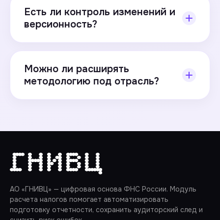
систем, операционных контуров и витрин
Есть ли контроль изменений и
данных. Интеграция может выполняться по
версионность?
API, через файлы или поэтапное
подключение.
Да. Фиксируются версии алгоритмов и
результатов, доступна история действий и
Можно ли расширять
возможность воспроизвести расчёты за
методологию под отрасль?
нужный период.
Да. Поддерживаются отраслевые правила и
кастомные вычисления, при этом
сохраняются единые подходы к расчёту и
проверке данных.
АО «ГНИВЦ» — цифровая основа ФНС России. Модуль
расчета налогов помогает автоматизировать
подготовку отчетности, сохранить аудиторский след и