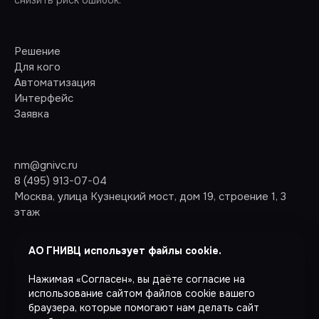
снизить риск ошибок.
Решение
Для кого
Автоматизация
Интерфейс
Заявка
nm@gnivc.ru
8 (495) 913-07-04
Москва, улица Кузнецкий мост, дом 19, строение 1, 3
этаж
АО ГНИВЦ использует файлы cookie.
Согласие на обработку персональных данных
Нажимая «Согласен», вы даёте согласие на
Политика конфиденциальности
использование сайтом файлов cookie вашего
Сайт собирает и хранит только те персональные данные
браузера, которые помогают нам делать сайт
Пользователя Сайта, которые необходимы для предоставления