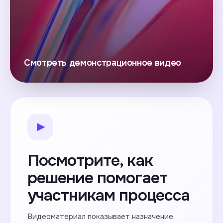
Транспортный налог
Земельный налог
Смотреть демонстрационное видео
Водный налог
Прочая отчетность
▶
Посмотрите, как
решение помогает
участникам процесса
Видеоматериал показывает назначение